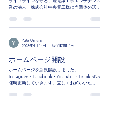
ライフラインを守る、送電線工事メンテナンス
業の法人 株式会社中央電工様に当団体の活動
を ご理解いただき、応援・協賛をいただきまし
た。 BE GROWRY は バスケットボールを通じ
て、地域の子供達の...
Yuta Omura
2023年4月14日
読了時間: 1分
ホームページ開設
ホームページを新規開設しました。
Instagram・Facebook・YouTube・TikTok SNS
随時更新していきます。宜しくお願いいたしま
す。